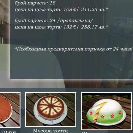
брой парчета: 18
цена на цяла торта: 108
€/
211.23 лв.*
брой парчета: 24 /правоъгълна/
цена на цяла торта: 132
€/
258.17 лв.*
*Необходима предварителна поръчка от 24 часа!
Мусова торта
 торта