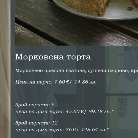
Морковена торта
Морковено орехови блатове, сушени плодове, кр
Цена на парче: 7.60
€/
14.86 лв.
брой парчета: 6
цена на цяла торта: 45.60
€/
89.18 лв.*
брой парчета: 12
цена на цяла торта: 76
€/
148.64 лв.*