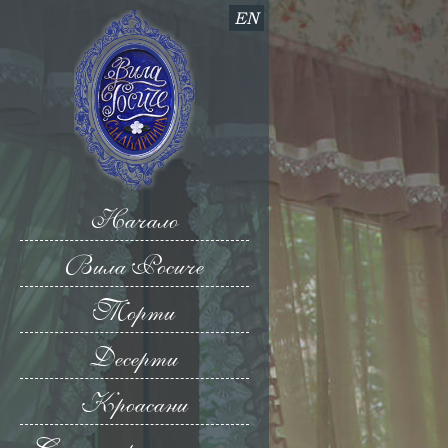
EN
Начало
Вила Росиче
Торти
Десерти
Кроасани