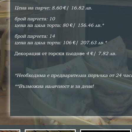
Цена на парче: 8.60
€/
16.82 лв.
брой парчета: 10
цена на цяла торта: 80
€/
156.46 лв.*
брой парчета: 14
цена на цяла торта: 106
€/
207.63 лв.*
Декорация от горски плодове
4
€/
7.82 лв.
*Необходима е предварителна поръчка от 24 час
**Възможна наличност и за деня!