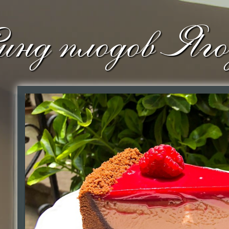
нд плодов Яг