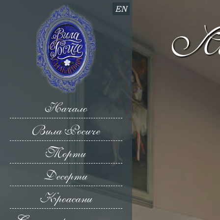
EN
Ли
Начало
Вила Росиче
Торти
Десерти
Кроасани