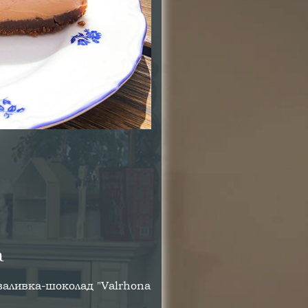
а
 заливка-шоколад "Valrhona