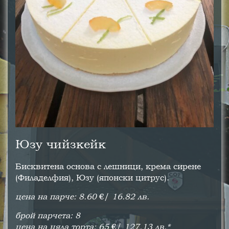
Юзу чийзкейк
Бисквитена основа с лешници, крема сирене
(Филаделфия), Юзу (японски цитрус).
цена на парче: 8.60
€/
16.82 лв.
брой парчета: 8
цена на цяла торта: 65
€/
127.13 лв.*