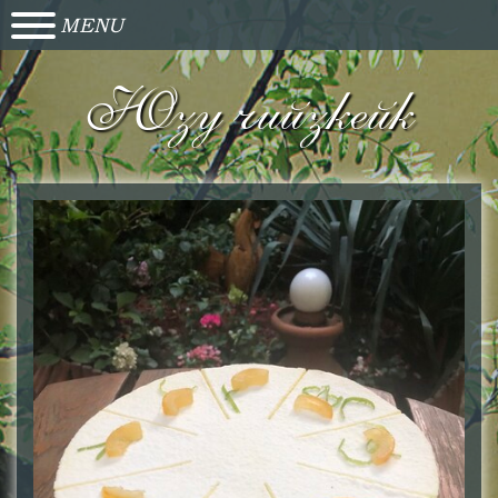
MENU
Юзу чийзкейк