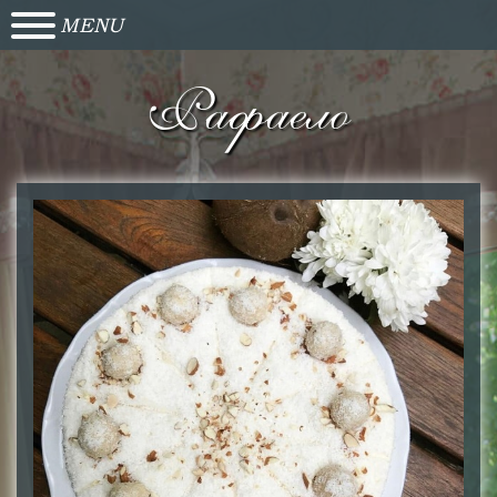
MENU
Рафаело